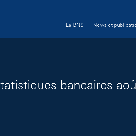
Main Navigation
La BNS
News et publicati
tatistiques bancaires ao