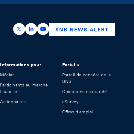
https://x.com/snb_bns
https://ch.linkedin.com/company/swiss-nation
https://www.youtube.com/@swissnation
SNB NEWS ALERT
Informations pour
Portails
Médias
Portail de données de la
BNS
Participants au marché
financier
Opérations de marché
Actionnaires
eSurvey
Offres d'emploi