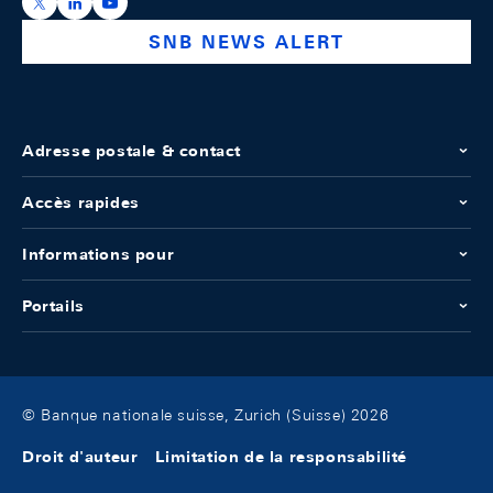
https://x.com/snb_bns
https://ch.linkedin.com/company/swiss-national-ba
https://www.youtube.com/@swissnationalbank
SNB NEWS ALERT
Adresse postale & contact
Accès rapides
Informations pour
Portails
© Banque nationale suisse, Zurich (Suisse) 2026
Droit d'auteur
Limitation de la responsabilité