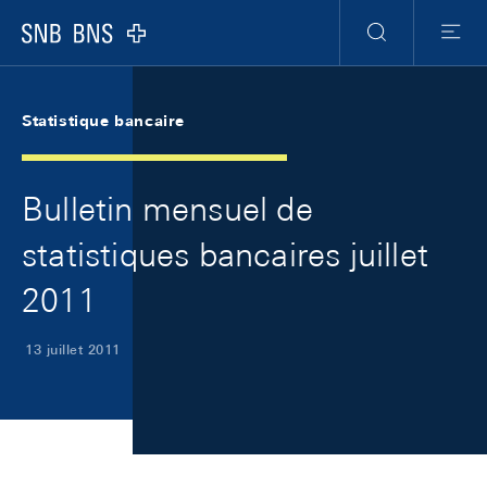
Skip Links Navigation
Header
Meta Navigation
Logo
Recherche
Menu
Statistique bancaire
Bulletin mensuel de
statistiques bancaires juillet
2011
13 juillet 2011