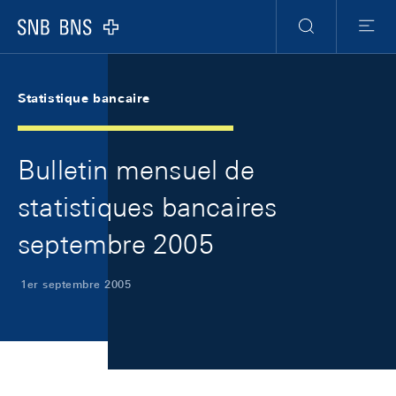
Skip Links Navigation
Header
Meta Navigation
Logo
Recherche
Menu
Statistique bancaire
Bulletin mensuel de
statistiques bancaires
septembre 2005
1er septembre 2005