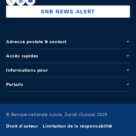
https://x.com/snb_bns
https://ch.linkedin.com/company/swiss-national-ba
https://www.youtube.com/@swissnationalbank
SNB NEWS ALERT
Adresse postale & contact
Accès rapides
Informations pour
Portails
© Banque nationale suisse, Zurich (Suisse) 2026
Droit d'auteur
Limitation de la responsabilité