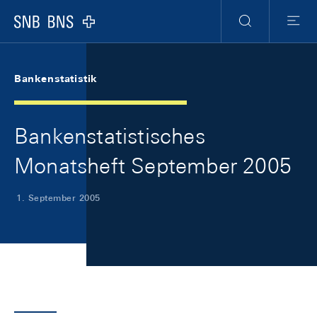
Skip Links Navigation
Header
Meta Navigation
Logo
Suche
Menu
Bankenstatistik
Bankenstatistisches
Monatsheft September 2005
1. September 2005