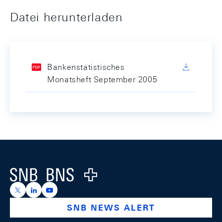
Datei herunterladen
Bankenstatistisches
Monatsheft September 2005
Footer
Logo
https://x.com/snb_bns
https://ch.linkedin.com/company/swiss-national-ba
https://www.youtube.com/@swissnationalbank
SNB NEWS ALERT