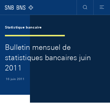
Skip Links Navigation
Header
Meta Navigation
Logo
Recherche
Menu
Statistique bancaire
Bulletin mensuel de
statistiques bancaires juin
2011
16 juin 2011