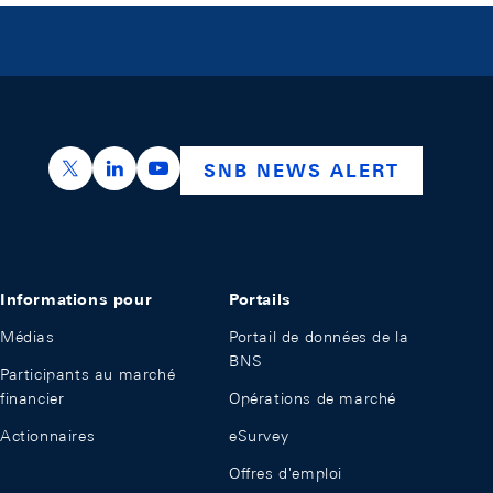
https://x.com/snb_bns
https://ch.linkedin.com/company/swiss-nation
https://www.youtube.com/@swissnation
SNB NEWS ALERT
Informations pour
Portails
Médias
Portail de données de la
BNS
Participants au marché
financier
Opérations de marché
Actionnaires
eSurvey
Offres d'emploi