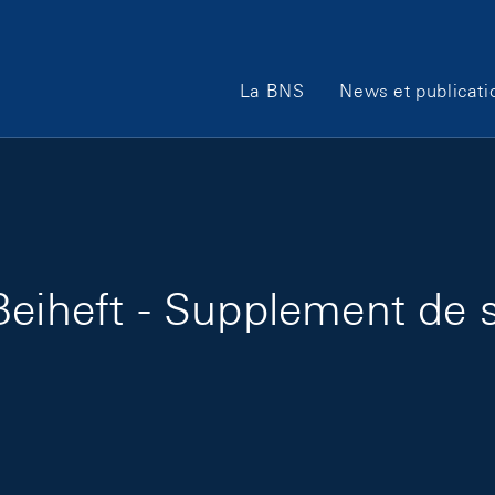
Main Navigation
La BNS
News et publicati
eiheft - Supplement de s