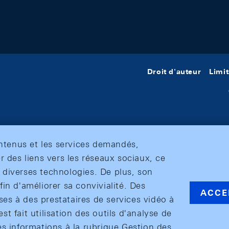
Droit d'auteur
Limit
ontenus et les services demandés,
r des liens vers les réseaux sociaux, ce
et diverses technologies. De plus, son
in d'améliorer sa convivialité. Des
ACCE
s à des prestataires de services vidéo à
est fait utilisation des outils d'analyse de
es informations à la rubrique Gestion des