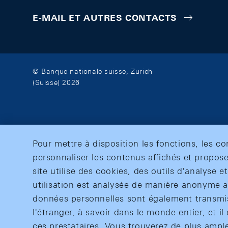
E-MAIL ET AUTRES CONTACTS
© Banque nationale suisse, Zurich
(Suisse) 2026
Pour mettre à disposition les fonctions, les c
personnaliser les contenus affichés et propose
site utilise des cookies, des outils d'analyse 
utilisation est analysée de manière anonyme af
données personnelles sont également transmise
l'étranger, à savoir dans le monde entier, et il 
ces prestataires. Vous trouverez de plus ampl