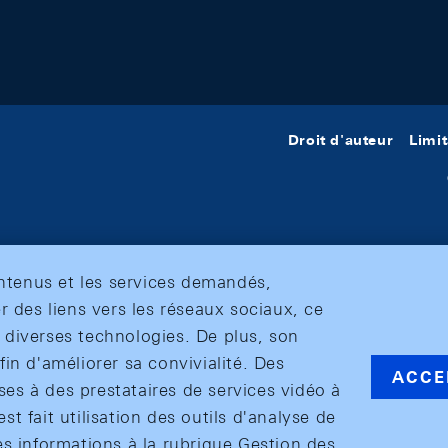
Droit d'auteur
Limit
ontenus et les services demandés,
r des liens vers les réseaux sociaux, ce
et diverses technologies. De plus, son
in d'améliorer sa convivialité. Des
ACCE
s à des prestataires de services vidéo à
est fait utilisation des outils d'analyse de
es informations à la rubrique Gestion des