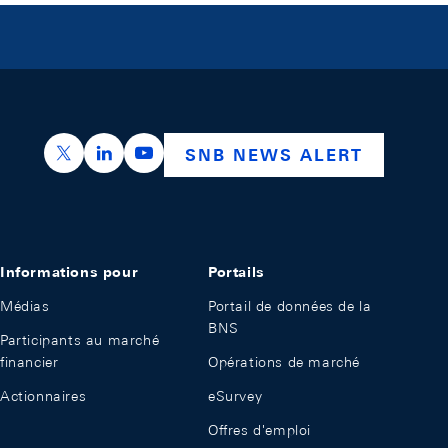
https://x.com/snb_bns
https://ch.linkedin.com/company/swiss-nation
https://www.youtube.com/@swissnation
SNB NEWS ALERT
Informations pour
Portails
Médias
Portail de données de la
BNS
Participants au marché
financier
Opérations de marché
Actionnaires
eSurvey
Offres d'emploi