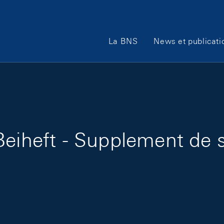
Main Navigation
La BNS
News et publicati
eiheft - Supplement de s