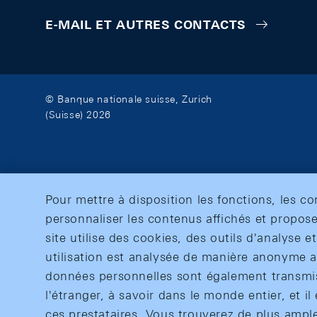
E-MAIL ET AUTRES CONTACTS
© Banque nationale suisse, Zurich
(Suisse) 2026
Pour mettre à disposition les fonctions, les c
personnaliser les contenus affichés et propose
site utilise des cookies, des outils d'analyse 
utilisation est analysée de manière anonyme af
données personnelles sont également transmise
l'étranger, à savoir dans le monde entier, et il 
ces prestataires. Vous trouverez de plus ampl