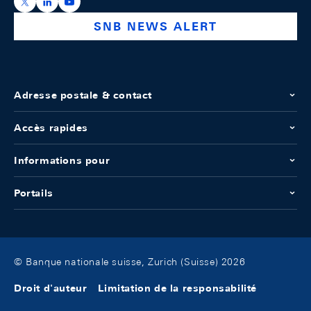
https://x.com/snb_bns
https://ch.linkedin.com/company/swiss-national-ba
https://www.youtube.com/@swissnationalbank
SNB NEWS ALERT
Adresse postale & contact
Accès rapides
Informations pour
Portails
© Banque nationale suisse, Zurich (Suisse) 2026
Droit d'auteur
Limitation de la responsabilité