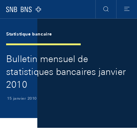
Skip Links Navigation
Header
Meta Navigation
Logo
Recherche
Menu
Statistique bancaire
Bulletin mensuel de
statistiques bancaires janvier
2010
15 janvier 2010