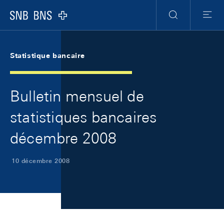
Skip Links Navigation
Header
Meta Navigation
Logo
Recherche
Menu
Statistique bancaire
Bulletin mensuel de
statistiques bancaires
décembre 2008
10 décembre 2008