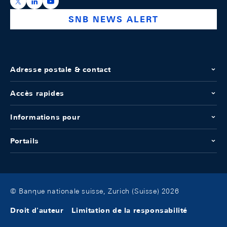
https://x.com/snb_bns
https://ch.linkedin.com/company/swiss-national-ba
https://www.youtube.com/@swissnationalbank
SNB NEWS ALERT
Adresse postale & contact
Accès rapides
Informations pour
Portails
© Banque nationale suisse, Zurich (Suisse) 2026
Droit d'auteur
Limitation de la responsabilité