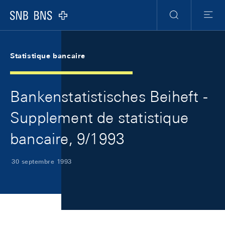
Skip Links Navigation
Header
Meta Navigation
Logo
Recherche
Menu
Statistique bancaire
Bankenstatistisches Beiheft -
Supplement de statistique
bancaire, 9/1993
30 septembre 1993