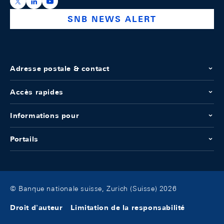
https://x.com/snb_bns
https://ch.linkedin.com/company/swiss-national-ba
https://www.youtube.com/@swissnationalbank
SNB NEWS ALERT
Adresse postale & contact
Accès rapides
Informations pour
Portails
© Banque nationale suisse, Zurich (Suisse) 2026
Droit d'auteur
Limitation de la responsabilité