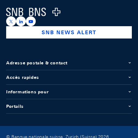
Logo
https://x.com/snb_bns
https://ch.linkedin.com/company/swiss-national-ba
https://www.youtube.com/@swissnationalbank
SNB NEWS ALERT
Adresse postale & contact
Accès rapides
Informations pour
Portails
© Banque nationale suisse, Zurich (Suisse) 2026