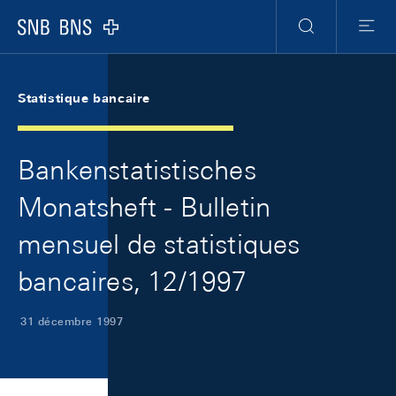
Skip Links Navigation
Header
Meta Navigation
Logo
Recherche
Menu
Statistique bancaire
Bankenstatistisches
Monatsheft - Bulletin
mensuel de statistiques
bancaires, 12/1997
31 décembre 1997