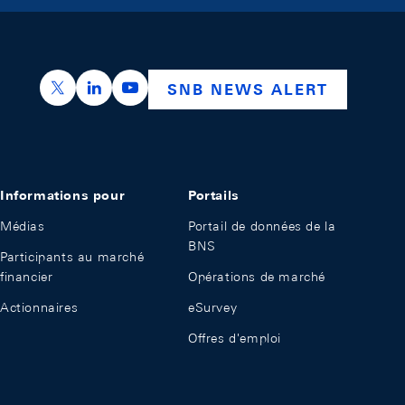
https://x.com/snb_bns
https://ch.linkedin.com/company/swiss-nation
https://www.youtube.com/@swissnation
SNB NEWS ALERT
Informations pour
Portails
Médias
Portail de données de la
BNS
Participants au marché
financier
Opérations de marché
Actionnaires
eSurvey
Offres d'emploi