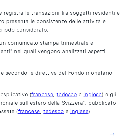
registra le transazioni fra soggetti residenti e
o presenta le consistenze delle attività e
periodo considerato.
n un comunicato stampa trimestrale e
enti" nei quali vengono analizzati aspetti
ale secondo le direttive del Fondo monetario
esplicative (
francese
,
tedesco
e
inglese
) e gli
moniale sull'estero della Svizzera", pubblicato
essate (
francese
,
tedesco
e
inglese
).