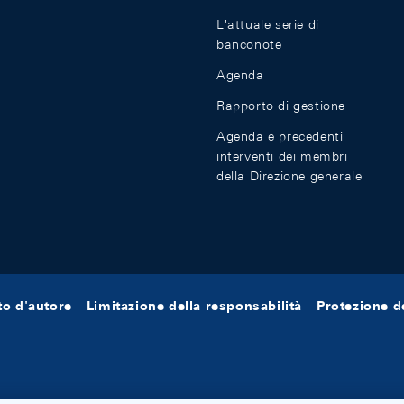
L'attuale serie di
banconote
vizzera 2010
Agenda
9
intesi del 2023
Rapporto di gestione
Agenda e precedenti
vizzera 2009
interventi dei membri
della Direzione generale
8
vizzera 2008
vizzera 2007
7
vizzera 2006
tto d'autore
Limitazione della responsabilità
Protezione de
intesi del 2022
vizzera 2005
6
vizzera 2004