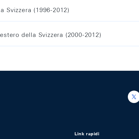
la Svizzera (1996-2012)
'estero della Svizzera (2000-2012)
intesi del 2025
2
vizzera 2012
h
1
intesi del 2024
vizzera 2011
0
Link rapidi