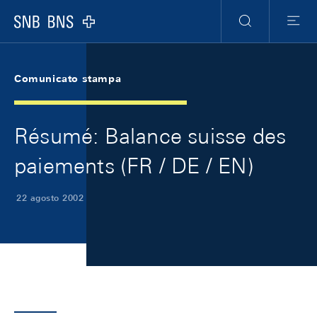
Skip Links Navigation
Header
Meta Navigation
Logo
Ricerca
Menu
Comunicato stampa
Résumé: Balance suisse des
paiements (FR / DE / EN)
22 agosto 2002