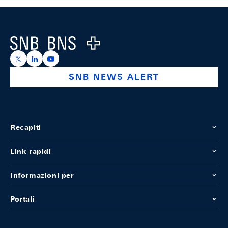
Footer
Logo
https://x.com/snb_bns
https://ch.linkedin.com/company/swiss-national-ba
https://www.youtube.com/@swissnationalbank
SNB NEWS ALERT
Recapiti
Link rapidi
Informazioni per
Portali