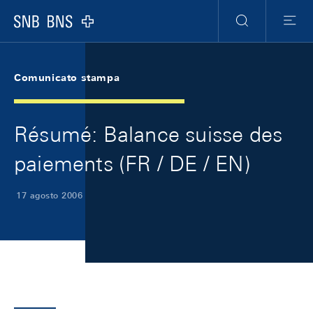
Skip Links Navigation
Header
Meta Navigation
Logo
Ricerca
Menu
Comunicato stampa
Résumé: Balance suisse des
paiements (FR / DE / EN)
17 agosto 2006