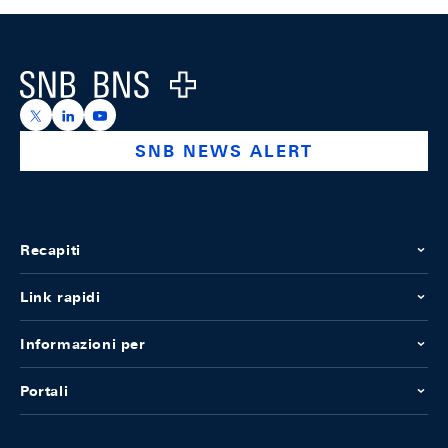
Footer
Logo
https://x.com/snb_bns
https://ch.linkedin.com/company/swiss-national-ba
https://www.youtube.com/@swissnationalbank
SNB NEWS ALERT
Recapiti
Link rapidi
Informazioni per
Portali