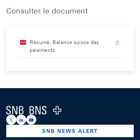
Consulter le document
Résumé: Balance suisse des
paiements
Footer
Logo
https://x.com/snb_bns
https://ch.linkedin.com/company/swiss-national-ba
https://www.youtube.com/@swissnationalbank
SNB NEWS ALERT