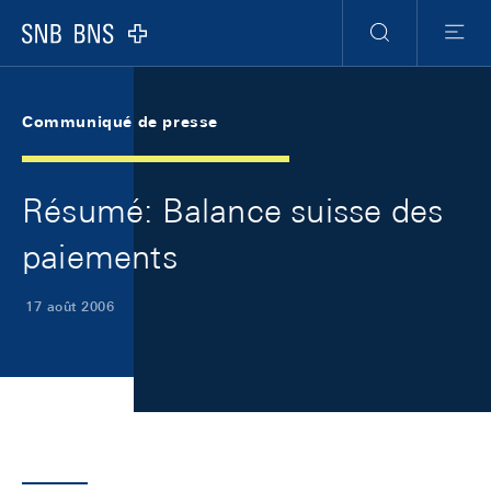
Skip Links Navigation
Header
Meta Navigation
Logo
Recherche
Menu
Communiqué de presse
Résumé: Balance suisse des
paiements
17 août 2006