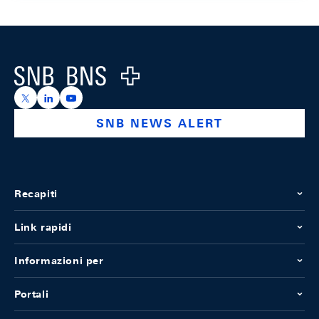
Footer
Logo
https://x.com/snb_bns
https://ch.linkedin.com/company/swiss-national-ba
https://www.youtube.com/@swissnationalbank
SNB NEWS ALERT
Recapiti
Link rapidi
Informazioni per
Portali