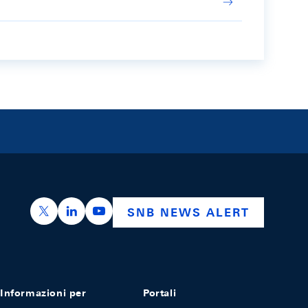
https://x.com/snb_bns
https://ch.linkedin.com/company/swiss-nation
https://www.youtube.com/@swissnation
SNB NEWS ALERT
Informazioni per
Portali