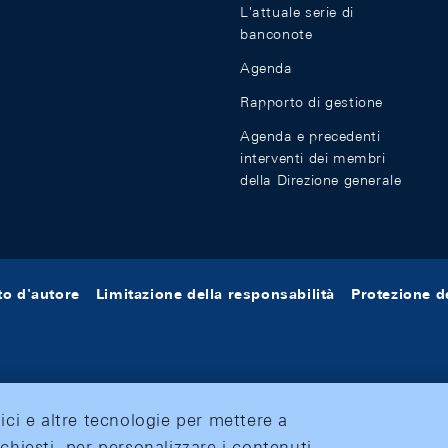
L'attuale serie di
banconote
Agenda
Rapporto di gestione
Agenda e precedenti
interventi dei membri
della Direzione generale
tto d'autore
Limitazione della responsabilità
Protezione de
tici e altre tecnologie per mettere a
ichiesti, per personalizzare i contenuti