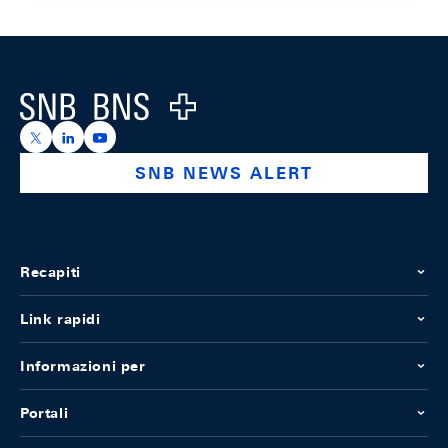
Footer
Logo
https://x.com/snb_bns
https://ch.linkedin.com/company/swiss-national-ba
https://www.youtube.com/@swissnationalbank
SNB NEWS ALERT
Recapiti
Link rapidi
Informazioni per
Portali