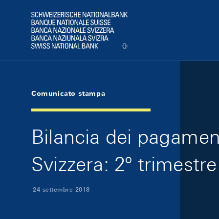
Skip Links Navigation
Header
Logo
Comunicato stampa
Bilancia dei pagament
Svizzera: 2º trimestr
24 settembre 2018