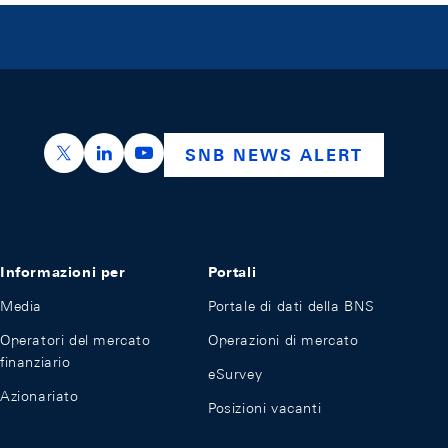
https://x.com/snb_bns
https://ch.linkedin.com/company/swiss-nation
https://www.youtube.com/@swissnation
SNB NEWS ALERT
Informazioni per
Portali
Media
Portale di dati della BNS
Operatori del mercato
Operazioni di mercato
finanziario
eSurvey
Azionariato
Posizioni vacanti