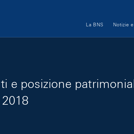
Main Navigation
La BNS
Notizie e
i e posizione patrimoniale
e 2018