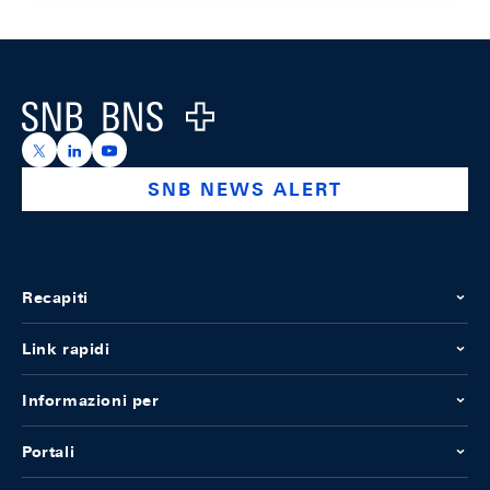
Footer
Logo
https://x.com/snb_bns
https://ch.linkedin.com/company/swiss-national-ba
https://www.youtube.com/@swissnationalbank
SNB NEWS ALERT
Recapiti
Link rapidi
Informazioni per
Portali