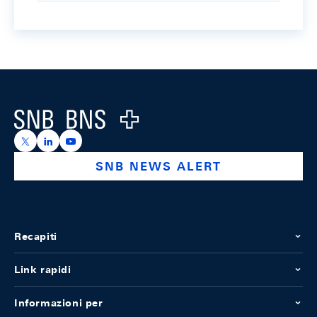
Footer
Logo
https://x.com/snb_bns
https://ch.linkedin.com/company/swiss-national-ba
https://www.youtube.com/@swissnationalbank
SNB NEWS ALERT
Recapiti
Link rapidi
Informazioni per