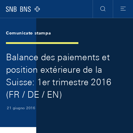
Skip Links Navigation
Header
Meta Navigation
Logo
Ricerca
Menu
Comunicato stampa
Balance des paiements et
position extérieure de la
Suisse: 1er trimestre 2016
(FR / DE / EN)
21 giugno 2016