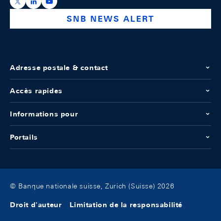
https://x.com/snb_bns
https://ch.linkedin.com/company/swiss-national-ba
https://www.youtube.com/@swissnationalbank
SNB NEWS ALERT
Adresse postale & contact
Accès rapides
Informations pour
Portails
© Banque nationale suisse, Zurich (Suisse) 2026
Droit d'auteur
Limitation de la responsabilité