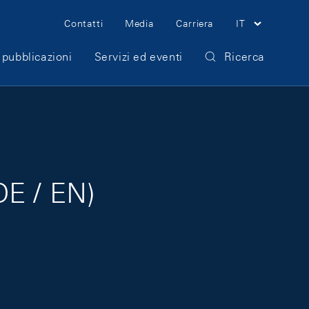
Meta Navigation
Contatti
Media
Carriera
IT
 pubblicazioni
Servizi ed eventi
Ricerca
DE / EN)