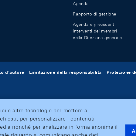
Agenda
Rapporto di gestione
Agenda e precedenti
interventi dei membri
della Direzione generale
tto d'autore
Limitazione della responsabilità
Protezione de
tici e altre tecnologie per mettere a
ichiesti, per personalizzare i contenuti
 media nonché per analizzare in forma anonima il
A
 A tale riguardo si comunicano anche dati