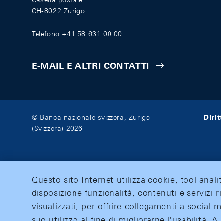
Casella postale
CH-8022 Zurigo
Telefono +41 58 631 00 00
E-MAIL E ALTRI CONTATTI
Diri
© Banca nazionale svizzera, Zurigo
(Svizzera) 2026
Questo sito Internet utilizza cookie, tool anali
disposizione funzionalità, contenuti e servizi r
visualizzati, per offrire collegamenti a social
suo utilizzo al fine di migliorarne l'usabilità.