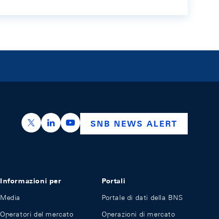
https://x.com/snb_bns
https://ch.linkedin.com/company/swiss-nation
https://www.youtube.com/@swissnation
SNB NEWS ALERT
Informazioni per
Portali
Media
Portale di dati della BNS
Operatori del mercato
Operazioni di mercato