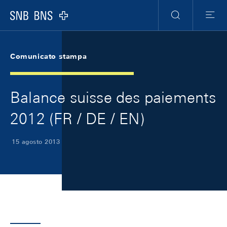
Skip Links Navigation
Header
Meta Navigation
Logo
Ricerca
Menu
Comunicato stampa
Balance suisse des paiements
2012 (FR / DE / EN)
15 agosto 2013