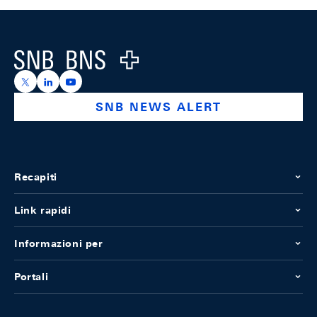
Footer
Logo
https://x.com/snb_bns
https://ch.linkedin.com/company/swiss-national-ba
https://www.youtube.com/@swissnationalbank
SNB NEWS ALERT
Recapiti
Link rapidi
Informazioni per
Portali