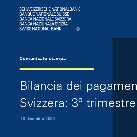
Skip Links Navigation
Header
Logo
Comunicato stampa
Bilancia dei pagament
Svizzera: 3º trimestr
18 dicembre 2020