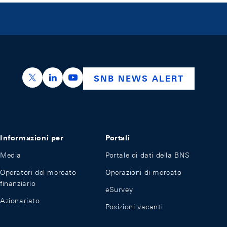
https://x.com/snb_bns
https://ch.linkedin.com/company/swiss-nation
https://www.youtube.com/@swissnation
SNB NEWS ALERT
Informazioni per
Portali
Media
Portale di dati della BNS
Operatori del mercato
Operazioni di mercato
finanziario
eSurvey
Azionariato
Posizioni vacanti