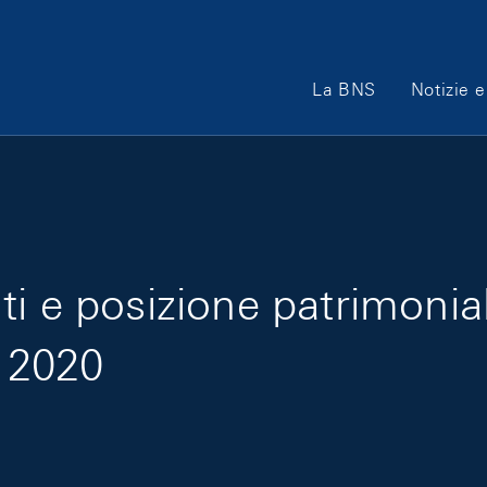
Main Navigation
La BNS
Notizie e
i e posizione patrimoniale
e 2020