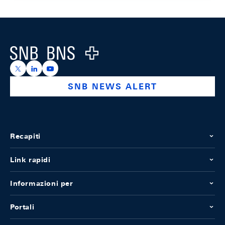
Footer
Logo
https://x.com/snb_bns
https://ch.linkedin.com/company/swiss-national-ba
https://www.youtube.com/@swissnationalbank
SNB NEWS ALERT
Recapiti
Link rapidi
Informazioni per
Portali