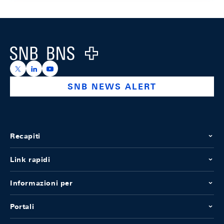
Footer
Logo
https://x.com/snb_bns
https://ch.linkedin.com/company/swiss-national-ba
https://www.youtube.com/@swissnationalbank
SNB NEWS ALERT
Recapiti
Link rapidi
Informazioni per
Portali