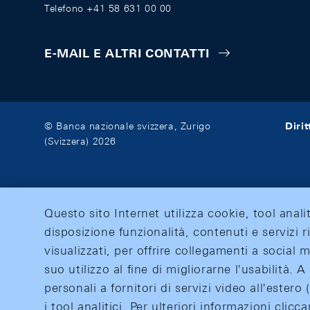
Telefono +41 58 631 00 00
E-MAIL E ALTRI CONTATTI
Diri
© Banca nazionale svizzera, Zurigo
(Svizzera) 2026
Questo sito Internet utilizza cookie, tool anali
disposizione funzionalità, contenuti e servizi r
visualizzati, per offrire collegamenti a social
suo utilizzo al fine di migliorarne l'usabilità.
personali a fornitori di servizi video all'ester
i tool analitici. Per ulteriori informazioni clic