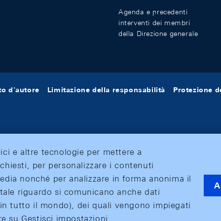
Agenda e precedenti
interventi dei membri
della Direzione generale
tto d'autore
Limitazione della responsabilità
Protezione de
tici e altre tecnologie per mettere a
ichiesti, per personalizzare i contenuti
 media nonché per analizzare in forma anonima il
A
 A tale riguardo si comunicano anche dati
o (in tutto il mondo), dei quali vengono impiegati
care su Gestisci impostazioni.