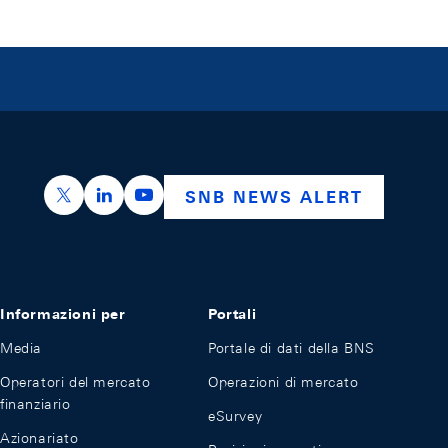
https://x.com/snb_bns
https://ch.linkedin.com/company/swiss-nation
https://www.youtube.com/@swissnation
SNB NEWS ALERT
Informazioni per
Portali
Media
Portale di dati della BNS
Operatori del mercato
Operazioni di mercato
finanziario
eSurvey
Azionariato