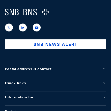
Logo
https://x.com/snb_bns
https://ch.linkedin.com/company/swiss-
https://www.youtube.com/@swissnation
national-
bank
SNB NEWS ALERT
Postal address & contact
Quick links
Information for