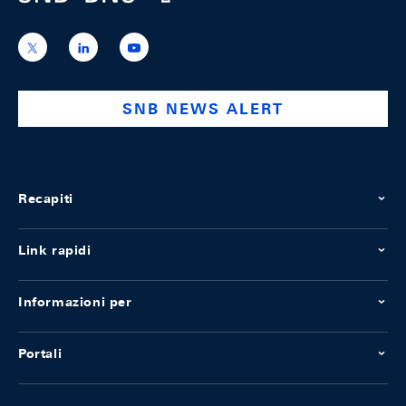
https://x.com/snb_bns
https://ch.linkedin.com/company/swiss-
https://www.youtube.com/@swissnation
national-
bank
SNB NEWS ALERT
Recapiti
Link rapidi
Informazioni per
Portali