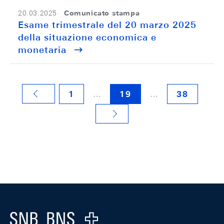
Comunicato stampa
20.03.2025
Esame trimestrale del 20 marzo 2025
della situazione economica e
monetaria
…
…
1
19
38
VORHERIGE SEITE
NÄCHSTE SEITE
Footer
Logo