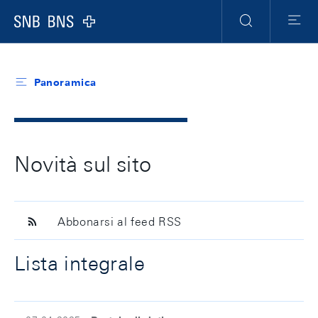
Header
Meta
Navigation
Logo
Ricerca
Menu
Panoramica
Novità sul sito
Abbonarsi al feed RSS
Lista integrale