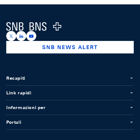
Footer
Logo
https://x.com/snb_bns
https://ch.linkedin.com/company/swiss-national-ba
https://www.youtube.com/@swissnationalbank
SNB NEWS ALERT
Recapiti
Link rapidi
Informazioni per
Portali