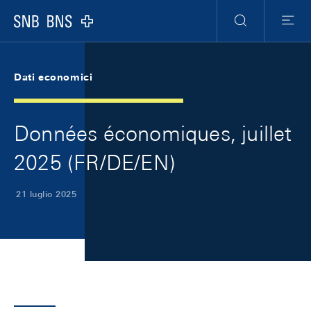
Skip Links Navigation
Header
Meta Navigation
Logo
Ricerca
Menu
Dati economici
Données économiques, juillet
2025 (FR/DE/EN)
21 luglio 2025