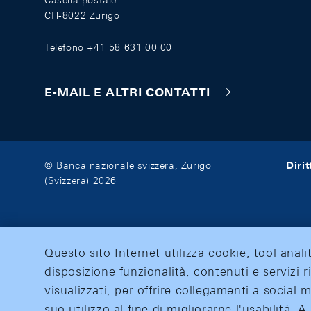
Casella postale
CH-8022 Zurigo
Telefono +41 58 631 00 00
E-MAIL E ALTRI CONTATTI
Diri
© Banca nazionale svizzera, Zurigo
(Svizzera) 2026
Questo sito Internet utilizza cookie, tool anali
disposizione funzionalità, contenuti e servizi r
visualizzati, per offrire collegamenti a social
suo utilizzo al fine di migliorarne l'usabilità.