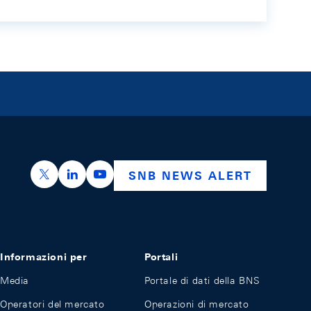
https://x.com/snb_bns
https://ch.linkedin.com/company/swiss-nation
https://www.youtube.com/@swissnation
SNB NEWS ALERT
Informazioni per
Portali
Media
Portale di dati della BNS
Operatori del mercato
Operazioni di mercato