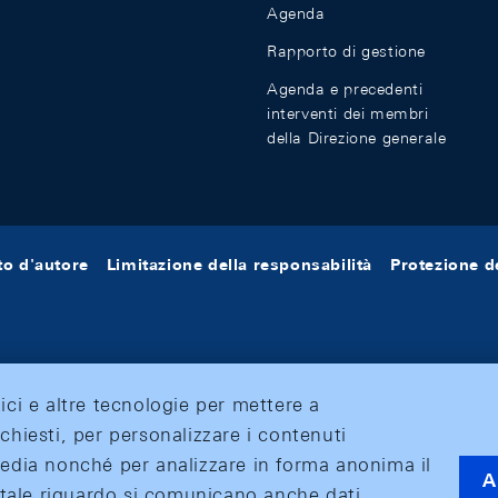
Agenda
Rapporto di gestione
Agenda e precedenti
interventi dei membri
della Direzione generale
tto d'autore
Limitazione della responsabilità
Protezione de
tici e altre tecnologie per mettere a
ichiesti, per personalizzare i contenuti
 media nonché per analizzare in forma anonima il
A
 A tale riguardo si comunicano anche dati