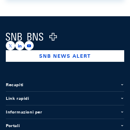
Footer
Logo
https://x.com/snb_bns
https://ch.linkedin.com/company/swiss-national-ba
https://www.youtube.com/@swissnationalbank
SNB NEWS ALERT
Recapiti
Link rapidi
Informazioni per
Portali