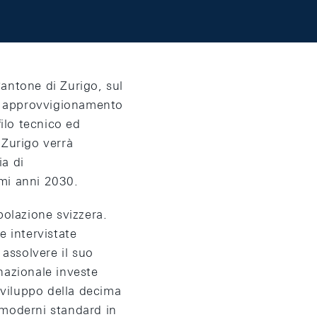
antone di Zurigo, sul
un approvvigionamento
filo tecnico ed
i Zurigo verrà
ia di
mi anni 2030.
polazione svizzera.
e intervistate
r assolvere il suo
nazionale investe
sviluppo della decima
ù moderni standard in