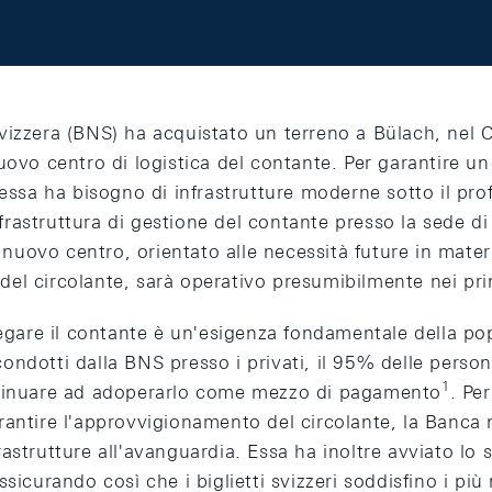
vizzera (BNS) ha acquistato un terreno a Bülach, nel C
nuovo centro di logistica del contante. Per garantire 
 essa ha bisogno di infrastrutture moderne sotto il pro
infrastruttura di gestione del contante presso la sede d
l nuovo centro, orientato alle necessità future in mater
el circolante, sarà operativo presumibilmente nei pri
iegare il contante è un'esigenza fondamentale della po
ndotti dalla BNS presso i privati, il 95% delle person
1
ntinuare ad adoperarlo come mezzo di pagamento
. Pe
antire l'approvvigionamento del circolante, la Banca 
astrutture all'avanguardia. Essa ha inoltre avviato lo 
ssicurando così che i biglietti svizzeri soddisfino i pi