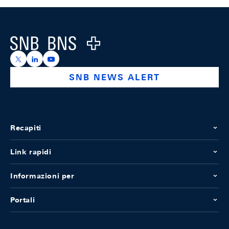
Footer
Logo
https://x.com/snb_bns
https://ch.linkedin.com/company/swiss-national-ba
https://www.youtube.com/@swissnationalbank
SNB NEWS ALERT
Recapiti
Link rapidi
Informazioni per
Portali