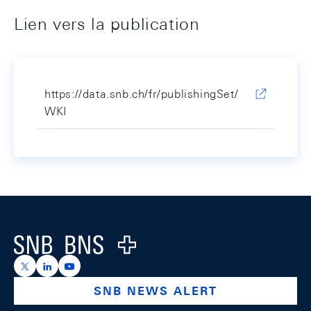
Lien vers la publication
https://data.snb.ch/fr/publishingSet/
WKI
Footer
Logo
https://x.com/snb_bns
https://ch.linkedin.com/company/swiss-national-ba
https://www.youtube.com/@swissnationalbank
SNB NEWS ALERT