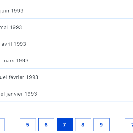
 juin 1993
 mai 1993
 avril 1993
l mars 1993
uel février 1993
el janvier 1993
…
…
5
6
7
8
9