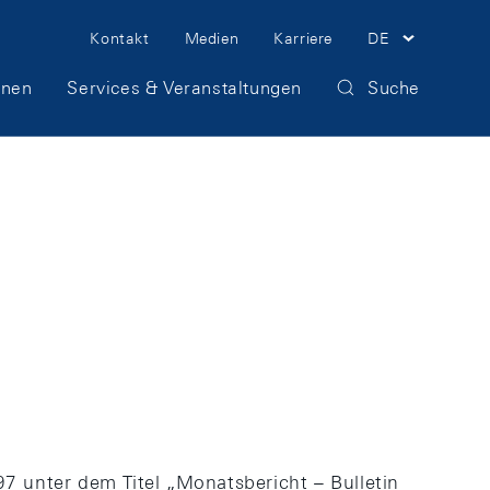
Meta
Kontakt
Medien
Karriere
DE
Navigation
onen
Services & Veranstaltungen
Suche
7 unter dem Titel „Monatsbericht – Bulletin