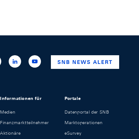
ttps://x.com/snb_bns
https://ch.linkedin.com/company/swiss-
https://www.youtube.com/@swissnationalba
SNB NEWS ALERT
national-
bank
Informationen für
Portale
Medien
Datenportal der SNB
Finanzmarktteilnehmer
Marktoperationen
Aktionäre
eSurvey