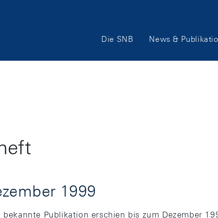
Hauptnavigation
Die SNB
News & Publikati
heft
Dezember 1999
t“ bekannte Publikation erschien bis zum Dezember 199