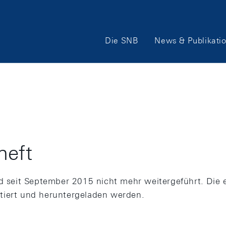
Hauptnavigation
Die SNB
News & Publikati
heft
ird seit September 2015 nicht mehr weitergeführt. D
tiert und heruntergeladen werden.