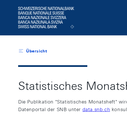
Header
Logo
Übersicht
Statistisches Monats
Die Publikation "Statistisches Monatsheft" w
Datenportal der SNB unter
data.snb.ch
konsul