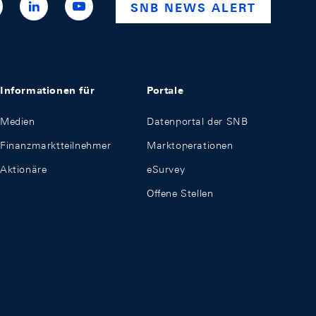
ttps://x.com/snb_bns
https://ch.linkedin.com/company/swiss-
https://www.youtube.com/@swissnationalba
SNB NEWS ALERT
national-
bank
Informationen für
Portale
Medien
Datenportal der SNB
Finanzmarktteilnehmer
Marktoperationen
Aktionäre
eSurvey
Offene Stellen