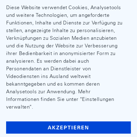
Diese Website verwendet Cookies, Analysetools
und weitere Technologien, um angeforderte
6. Februar 2026
Funktionen, Inhalte und Dienste zur Verfügung zu
stellen, angezeigte Inhalte zu personalisieren,
Verknüpfungen zu Sozialen Medien anzubieten
Kreditvolumenstatistik
und die Nutzung der Website zur Verbesserung
KRED 3.0
ihrer Bedienbarkeit in anonymisierter Form zu
analysieren. Es werden dabei auch
Personendaten an Dienstleister von
30. Dezember 2025
Videodiensten ins Ausland weltweit
bekanntgegeben und es kommen deren
Analysetools zur Anwendung. Mehr
Kapitalverflechtungen mit dem Ausland
Informationen finden Sie unter "Einstellungen
INQ(1.6)
verwalten".
19. Dezember 2025
AKZEPTIEREN