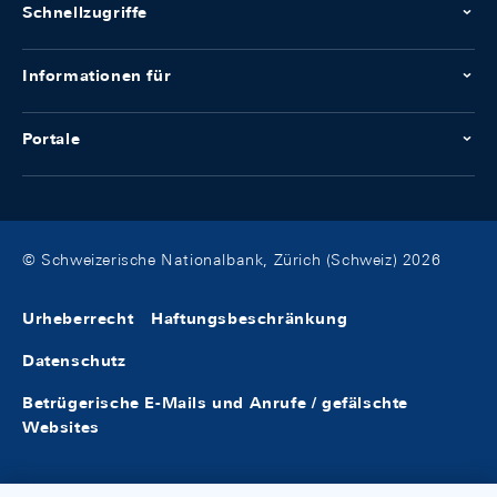
Schnellzugriffe
ARIS 5.29
Informationen für
2. April 2026
Portale
Ausführliche Monatsbilanz
MONAX_Doc 1.11
© Schweizerische Nationalbank, Zürich (Schweiz) 2026
Wertpapierbestände
WEBE 2.2
Urheberrecht
Haftungsbeschränkung
Datenschutz
20. Februar 2026
Betrügerische E-Mails und Anrufe / gefälschte
Websites
Mindestreserven
MIRE_U 1.8