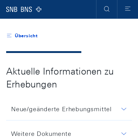
Header
Meta
Navigation
Logo
Suche
Menu
Übersicht
Aktuelle Informationen zu
Erhebungen
Neue/geänderte Erhebungsmittel
7. August 2026
Weitere Dokumente