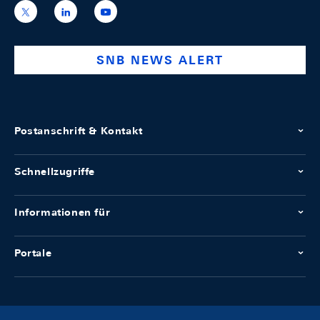
https://x.com/snb_bns
https://ch.linkedin.com/company/swiss-
https://www.youtube.com/@swissnation
national-
bank
SNB NEWS ALERT
Postanschrift & Kontakt
Schnellzugriffe
Informationen für
Portale