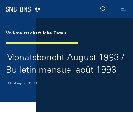
Skip Links Navigation
Header
Meta Navigation
Logo
Suche
Menu
Volkswirtschaftliche Daten
Monatsbericht August 1993 /
Bulletin mensuel août 1993
31. August 1993