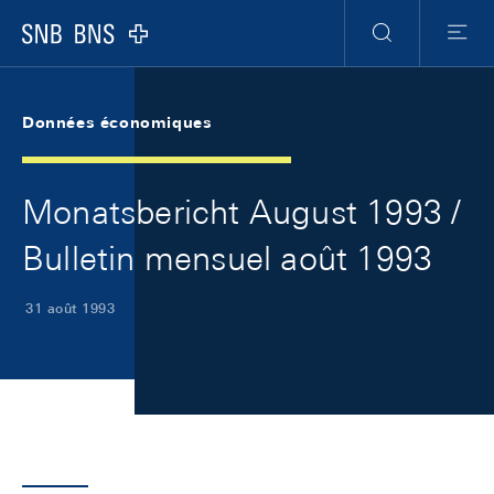
Skip Links Navigation
Header
Meta Navigation
Logo
Recherche
Menu
Données économiques
Monatsbericht August 1993 /
Bulletin mensuel août 1993
31 août 1993