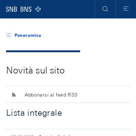
Header
Meta
Navigation
Logo
Ricerca
Menu
Panoramica
Novità sul sito
Abbonarsi al feed RSS
Lista integrale