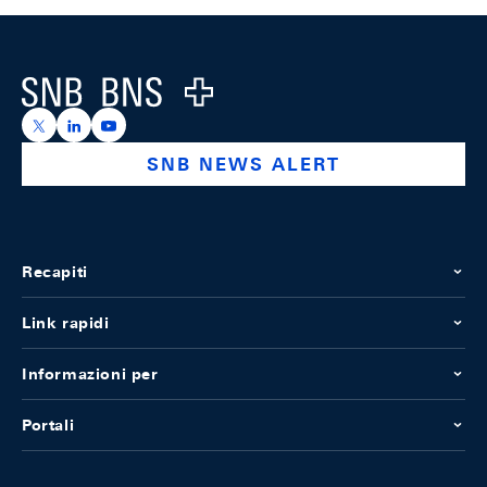
Footer
Logo
https://x.com/snb_bns
https://ch.linkedin.com/company/swiss-national-ba
https://www.youtube.com/@swissnationalbank
SNB NEWS ALERT
Recapiti
Link rapidi
Informazioni per
Portali