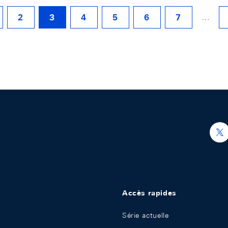
…
2
3
4
5
6
7
h
Accès rapides
Série actuelle