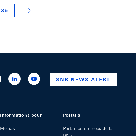
36
NÄCHSTE SEITE
ttps://x.com/snb_bns
https://ch.linkedin.com/company/swiss-
https://www.youtube.com/@swissnationalba
SNB NEWS ALERT
national-
bank
Informations pour
Portails
Médias
Portail de données de la
BNS