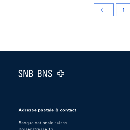
1
VORHERIGE SEITE
Footer
Logo
Adresse postale & contact
Banque nationale suisse
Börsenstrasse 15