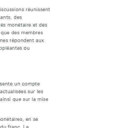
iscussions réunissent
éants, des
hés monétaire et des
si que des membres
nnes répondent aux
uppléantes ou
ésente un compte
actualisées sur les
 ainsi que sur la mise
onétaires, en se
 du franc. La