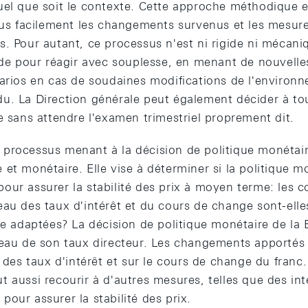
uel que soit le contexte. Cette approche méthodique 
plus facilement les changements survenus et les mesure
. Pour autant, ce processus n'est ni rigide ni mécaniqu
tude pour réagir avec souplesse, en menant de nouvell
narios en cas de soudaines modifications de l'environ
u. La Direction générale peut également décider à to
e sans attendre l'examen trimestriel proprement dit.
processus menant à la décision de politique monétair
et monétaire. Elle vise à déterminer si la politique m
our assurer la stabilité des prix à moyen terme: les 
eau des taux d'intérêt et du cours de change sont-ell
re adaptées? La décision de politique monétaire de la
veau de son taux directeur. Les changements apportés 
u des taux d'intérêt et sur le cours de change du franc.
 aussi recourir à d'autres mesures, telles que des int
our assurer la stabilité des prix.