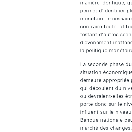
manière identique, q
permet d'identifier 
monétaire nécessaires
contraire toute lati
testant d'autres scé
d'événement inattend
la politique monétair
La seconde phase du 
situation économique 
demeure appropriée p
qui découlent du niv
ou devraient-elles êt
porte donc sur le ni
influent sur le nivea
Banque nationale peut
marché des changes, p