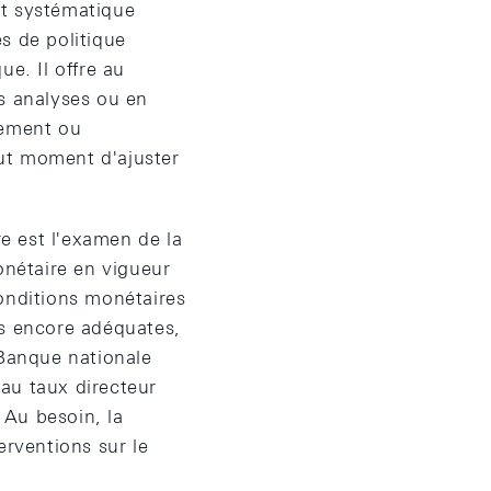
et systématique
s de politique
e. Il offre au
es analyses ou en
nement ou
ut moment d'ajuster
e est l'examen de la
onétaire en vigueur
conditions monétaires
es encore adéquates,
 Banque nationale
au taux directeur
 Au besoin, la
erventions sur le