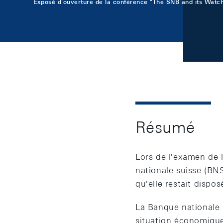
Exposé d'ouverture de la conférence "The SNB and its Watch
Résumé
Lors de l'examen de 
nationale suisse (BN
qu'elle restait dispo
La Banque nationale 
situation économique