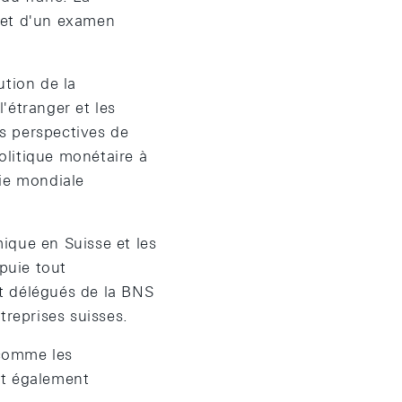
bjet d'un examen
ution de la
étranger et les
es perspectives de
politique monétaire à
mie mondiale
mique en Suisse et les
ppuie tout
et délégués de la BNS
reprises suisses.
, comme les
nt également