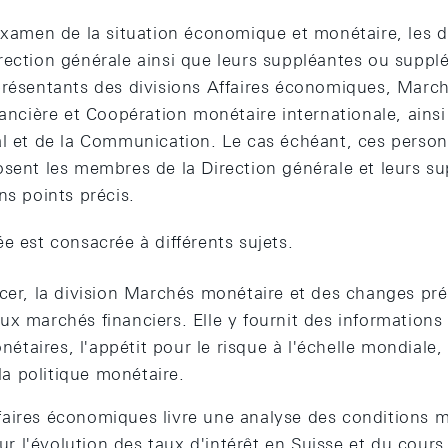
'examen de la situation économique et monétaire, les d
rection générale ainsi que leurs suppléantes ou suppl
présentants des divisions Affaires économiques, Marc
inancière et Coopération monétaire internationale, ain
al et de la Communication. Le cas échéant, ces perso
osent les membres de la Direction générale et leurs s
ns points précis.
e est consacrée à différents sujets.
r, la division Marchés monétaire et des changes pr
aux marchés financiers. Elle y fournit des informations 
étaires, l'appétit pour le risque à l'échelle mondiale,
la politique monétaire.
ffaires économiques livre une analyse des conditions m
r l'évolution des taux d'intérêt en Suisse et du cours