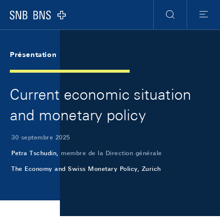
Skip Links Navigation
Header
Meta Navigation
Logo
Recherche
Menu
Présentation
Current economic situation
and monetary policy
30 septembre 2025
Petra Tschudin,
membre de la Direction générale
The Economy and Swiss Monetary Policy, Zurich