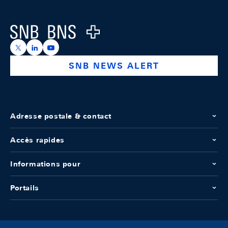
Logo
https://x.com/snb_bns
https://ch.linkedin.com/company/swiss-national-ba
https://www.youtube.com/@swissnationalbank
SNB NEWS ALERT
Adresse postale & contact
Accès rapides
Informations pour
Portails