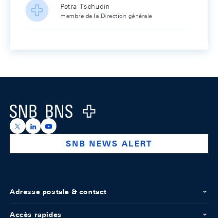
Petra Tschudin
membre de la Direction générale
Footer
Logo
https://x.com/snb_bns
https://ch.linkedin.com/company/swiss-national-ba
https://www.youtube.com/@swissnationalbank
SNB NEWS ALERT
Adresse postale & contact
Accès rapides