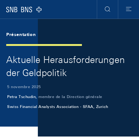
Skip Links Navigation
Header
Meta Navigation
Logo
Recherche
Menu
Présentation
Aktuelle Herausforderungen
der Geldpolitik
5 novembre 2025
Petra Tschudin,
membre de la Direction générale
Swiss Financial Analysts Association - SFAA, Zurich