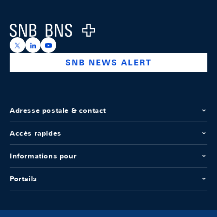
Logo
https://x.com/snb_bns
https://ch.linkedin.com/company/swiss-national-ba
https://www.youtube.com/@swissnationalbank
SNB NEWS ALERT
Adresse postale & contact
Accès rapides
Informations pour
Portails